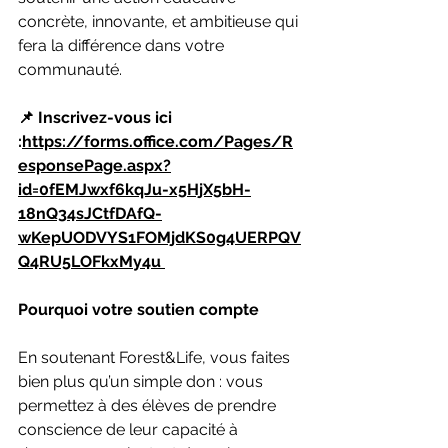
concrète, innovante, et ambitieuse qui 
fera la différence dans votre 
communauté.
📌 Inscrivez-vous ici 
:
https://forms.office.com/Pages/R
esponsePage.aspx?
id=0fEMJwxf6kqJu-x5HjX5bH-
18nQ34sJCtfDAfQ-
wKepUODVYS1FOMjdKS0g4UERPQV
Q4RU5LOFkxMy4u 
Pourquoi votre soutien compte
En soutenant Forest&Life, vous faites 
bien plus qu’un simple don : vous 
permettez à des élèves de prendre 
conscience de leur capacité à 