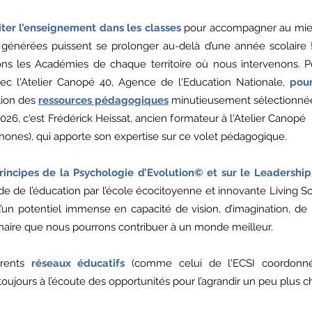
iter l’enseignement dans les classes
pour accompagner au mieux
 générées puissent se prolonger au-delà d’une année scolair
citons les Académies de chaque territoire où nous intervenons
vec l'Atelier Canopé 40, Agence de l'Education Nationale,
pou
tion des
ressources pédagogiques
minutieusement sélectionné
026, c'est Frédérick Heissat, ancien formateur à l'Atelier Canop
hones), qui apporte son expertise sur ce volet pédagogique.
rincipes de la Psychologie d’Evolution© et sur le Leadershi
e de l’éducation par l’école écocitoyenne et innovante Living Sc
’un potentiel immense en capacité de vision, d’imagination, de r
inaire que nous pourrons contribuer à un monde meilleur.
érents
réseaux éducatifs
(comme celui de l'ECSI coordonné
ours à l’écoute des opportunités pour l’agrandir un peu plus c