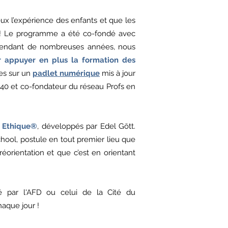
 l’expérience des enfants et que les
e ! Le programme a été co-fondé avec
. Pendant de nombreuses années, nous
r appuyer en plus la formation des
es sur un
padlet numérique
mis à jour
é 40 et co-fondateur du réseau Profs en
p Ethique®
, développés par Edel Gött.
hool, postule en tout premier lieu que
éorientation et que c’est en orientant
 par l'AFD ou celui de la Cité du
haque jour !