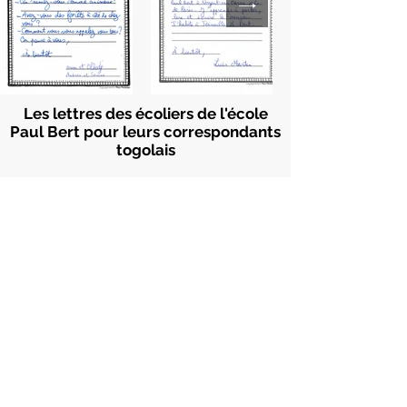
Les lettres des écoliers de l'école
Paul Bert pour leurs correspondants
togolais
Nos programmes
Parcours Forest&Life
Pépinière pédagogique
Animations nature
Solidarité Internationale
Jumelage France - Madagascar
Jumelage France - Mexique