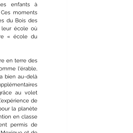
es enfants à 
. Ces moments 
es du Bois des 
 leur école où 
re « école du 
e en terre des 
omme l'érable, 
va bien au-delà 
pplémentaires 
râce au volet 
expérience de 
pour la planète 
ntion en classe 
ent permis de 
 Mexique et de 