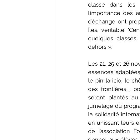
classe dans les 
l’importance des a
d’échange ont prépa
Îles, véritable "C
quelques classes o
dehors ».
Les 21, 25 et 26 no
essences adaptées a
le pin laricio, le 
des frontières : 
seront plantés au
jumelage du progra
la solidarité inter
en unissant leurs e
de l’association 
donner aux élèves q