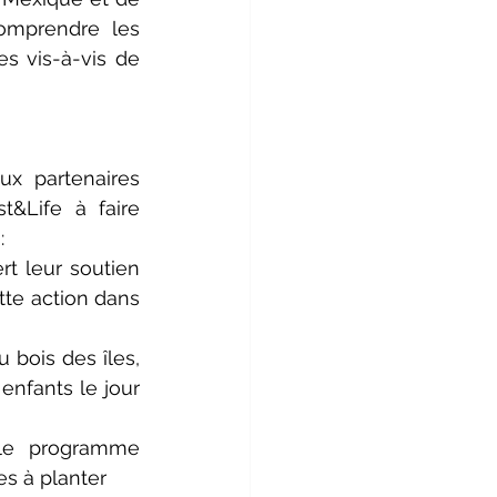
omprendre les 
s vis-à-vis de 
x partenaires 
t&Life à faire 
: 
t leur soutien 
tte action dans 
 bois des îles, 
enfants le jour 
e programme 
es à planter