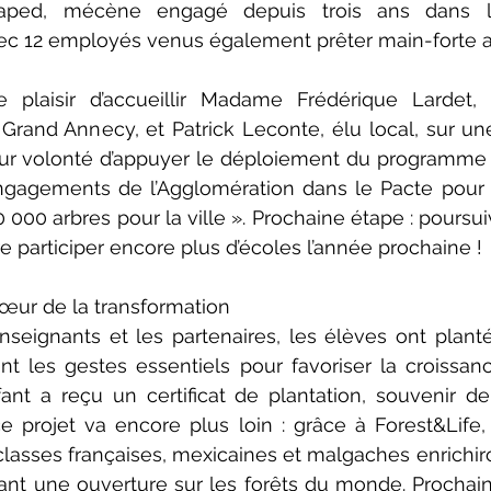
 Maped, mécène engagé depuis trois ans dans 
vec 12 employés venus également prêter main-forte a
plaisir d’accueillir Madame Frédérique Lardet, 
Grand Annecy, et Patrick Leconte, élu local, sur une
r volonté d’appuyer le déploiement du programme sur
ngagements de l’Agglomération dans le Pacte pour l
0 000 arbres pour la ville ». Prochaine étape : poursuivr
re participer encore plus d’écoles l’année prochaine !
œur de la transformation 
nseignants et les partenaires, les élèves ont plant
nt les gestes essentiels pour favoriser la croissan
ant a reçu un certificat de plantation, souvenir de
 projet va encore plus loin : grâce à Forest&Life,
 classes françaises, mexicaines et malgaches enrichiro
ant une ouverture sur les forêts du monde. Prochaine