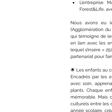
L’entreprise
Forest&Life, a
Nous avons eu le 
l’Agglomération du 
qui témoigne de leu
en lien avec les e
lequel s’insère « 25
partenariat pour fai
🌟 Les enfants au c
Encadrés par les e
avec soin, apprena
plants. Chaque enf
mémorable. Mais ce
culturels entre les
année scolaire, cré