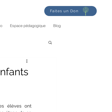
Faites un Don
io
Espace pédagogique
Blog
nfants
s élèves ont 