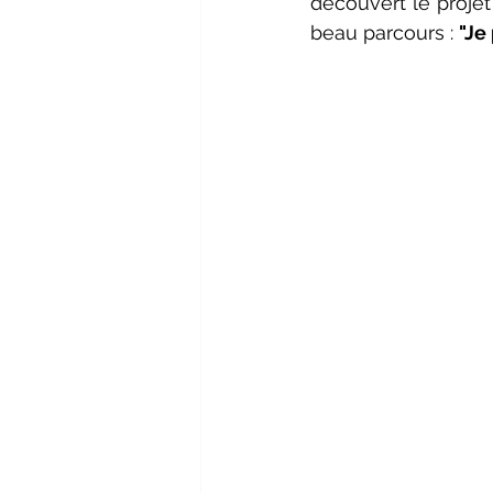
découvert le projet
beau parcours : 
"Je