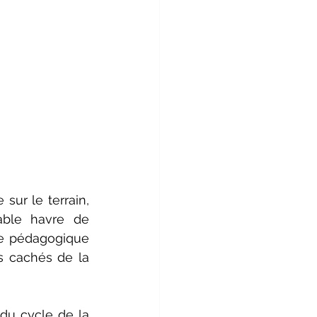
ur le terrain, 
able havre de 
pe pédagogique 
s cachés de la 
du cycle de la 