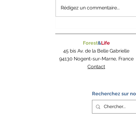
Rédigez un commentaire...
Le jumelage : rencontrer
l’autre, ouvrir son cœur !
Forest
&
Life
45 bis Av. de la Belle Gabrielle
94130 Nogent-sur-Marne, France
Contact
Recherchez sur not