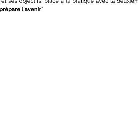
 et ses objectifs, place à la pratique avec la deuxiè
 prépare l'avenir"
.