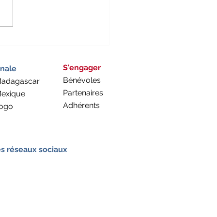
journée de terrain avec
Maternelles XXL et
ng School !
S'engager
onale
Bénévoles
Madagascar
Partenaires
Mexique
Adhérents
Togo
es réseaux sociaux