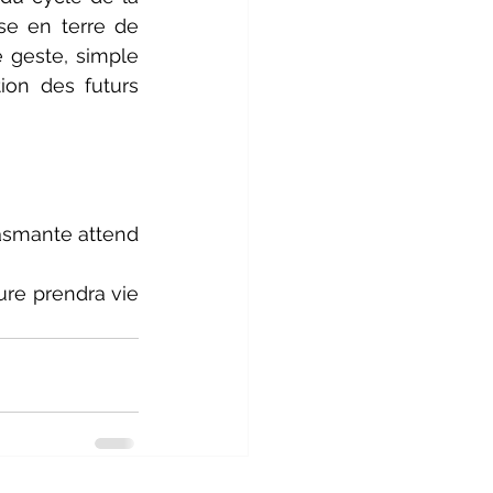
se en terre de 
geste, simple 
on des futurs 
asmante attend 
ure prendra vie 