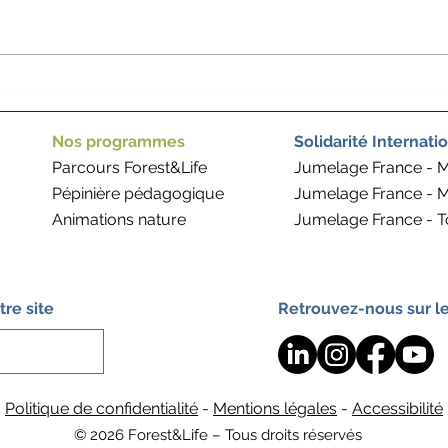
[OFFRES DE STAGE –
Une 
COMMUNICATION &
Les 
ANNIMATION]
Livi
Nos programmes
Solidarité Internati
Parcours Forest&Life
Jumelage France - 
Pépinière pédagogique
Jumelage France - 
Animations nature
Jumelage France - 
re site
Retrouvez-nous sur l
Politique de confidentialité
-
Mentions légales
-
Accessibilité
© 2026 Forest&Life – Tous droits réservés