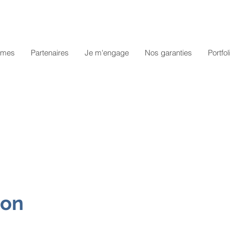
mmes
Partenaires
Je m'engage
Nos garanties
Portfol
ion