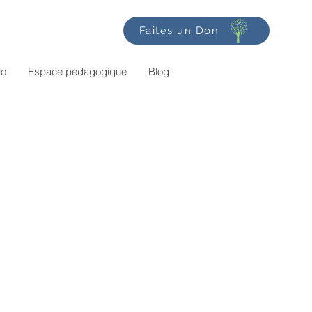
Faites un Don
io
Espace pédagogique
Blog