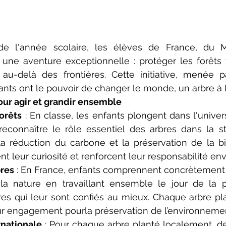
e l'année scolaire, les élèves de France, du M
une aventure exceptionnelle : protéger les forêts t
au-delà des frontières. Cette initiative, menée pa
nts ont le pouvoir de changer le monde, un arbre à la
our agir et grandir ensemble
forêts
 : En classe, les enfants plongent dans l'univers 
econnaître le rôle essentiel des arbres dans la sta
a réduction du carbone et la préservation de la bio
ent leur curiosité et renforcent leur responsabilité env
bres
 : En France, enfants comprennent concrètement c
r la nature en travaillant ensemble le jour de la p
res qui leur sont confiés au mieux. Chaque arbre pla
r engagement pourla préservation de l’environneme
rnationale
 : Pour chaque arbre planté localement, de