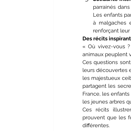
parrainés dans 
Les enfants par
à malgaches e
renforçant leu
Des récits inspiran
« Où vivez-vous ?
animaux peuplent vo
Ces questions sont 
leurs découvertes e
les majestueux ceib
partagent les secr
France, les enfants
les jeunes arbres qu
Ces récits illust
prouvent que les f
différentes.