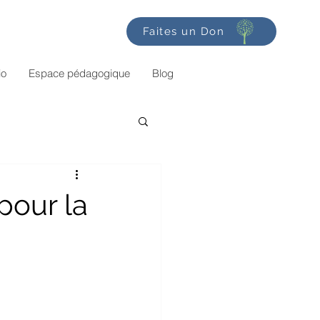
Faites un Don
io
Espace pédagogique
Blog
pour la