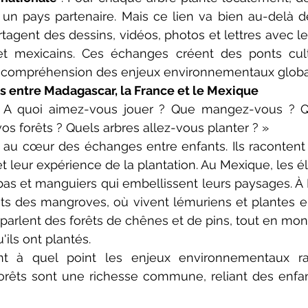
un pays partenaire. Mais ce lien va bien au-delà de 
tagent des dessins, vidéos, photos et lettres avec l
t mexicains. Ces échanges créent des ponts cultu
r compréhension des enjeux environnementaux globa
ts entre Madagascar, la France et le Mexique
 A quoi aimez-vous jouer ? Que mangez-vous ? Qu
s forêts ? Quels arbres allez-vous planter ? »
au cœur des échanges entre enfants. Ils racontent l
t leur expérience de la plantation. Au Mexique, les él
as et manguiers qui embellissent leurs paysages. À M
ets des mangroves, où vivent lémuriens et plantes 
 parlent des forêts de chênes et de pins, tout en mont
'ils ont plantés.
rent à quel point les enjeux environnementaux ras
orêts sont une richesse commune, reliant des enfan