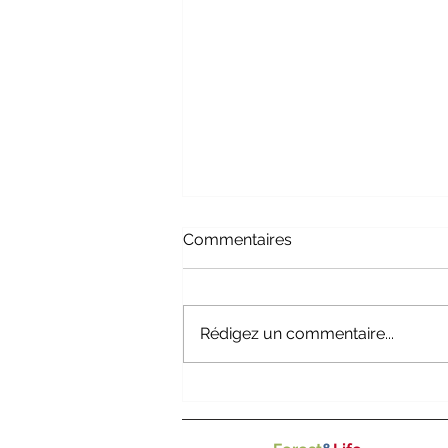
Commentaires
Rédigez un commentaire...
Le jumelage : rencontrer
l’autre, ouvrir son cœur !