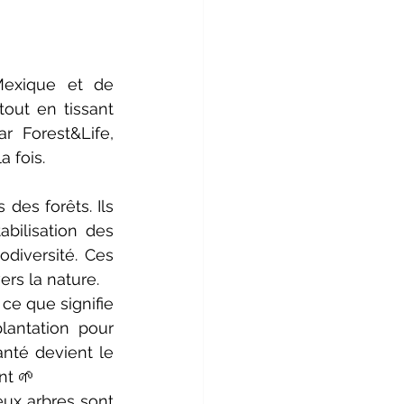
exique et de 
out en tissant 
r Forest&Life, 
 fois.
des forêts. Ils 
bilisation des 
diversité. Ces 
ers la nature.
e que signifie 
lantation pour 
nté devient le 
nt 🌱
ux arbres sont 