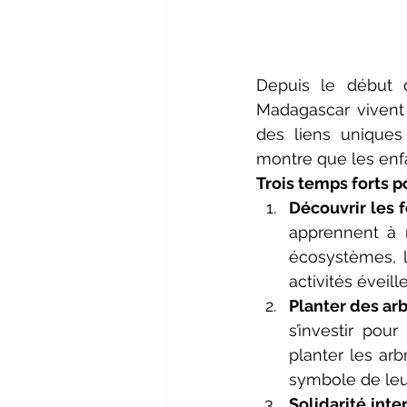
Depuis le début d
Madagascar vivent 
des liens uniques 
montre que les enfa
Trois temps forts p
Découvrir les 
apprennent à r
écosystèmes, l
activités éveill
Planter des ar
s’investir pou
planter les arb
symbole de leu
Solidarité inte