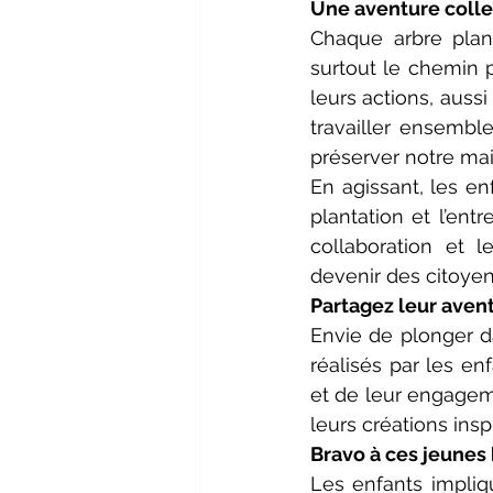
Une aventure collec
Chaque arbre plant
surtout le chemin 
leurs actions, auss
travailler ensemble
préserver notre m
En agissant, les e
plantation et l’ent
collaboration et 
devenir des citoye
Partagez leur aven
Envie de plonger da
réalisés par les en
et de leur engageme
leurs créations ins
Bravo à ces jeunes 
Les enfants impliqu