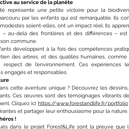
tive au service de la planète
é représente une petite victoire pour la biodiversi
parcouru par les enfants qui est remarquable. Ils c
i modestes soient-elles, ont un impact réel. Ils appre
 – au-delà des frontières et des différences – est 
aison commune.
nfants développent à la fois des compétences prati
retien des arbres, et des qualités humaines, comme la 
le respect de l’environnement. Ces expériences le
ns engagés et responsables.
ture
ns cette aventure unique ? Découvrez les dessins, l
fants. Ces œuvres sont des témoignages vibrants de l
nt. Cliquez ici 
https://www.forestandlife.fr/portfolio
pirantes et partager leur enthousiasme pour la nature.
héros !
és dans le projet Forest&Life sont la preuve que la 