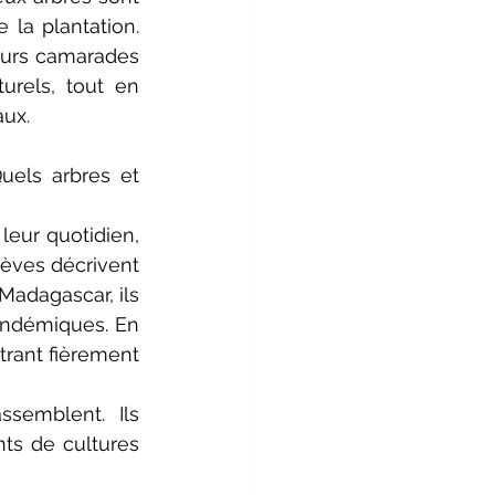
la plantation. 
eurs camarades 
rels, tout en 
ux.
els arbres et 
eur quotidien, 
èves décrivent 
adagascar, ils 
endémiques. En 
rant fièrement 
semblent. Ils 
ts de cultures 